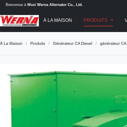
Bienvenue à
Wuxi Werna Alternator Co., Ltd.
À LA MAISON
PRODUITS
À La Maison
/
Produits
/
Générateur CA Diesel
/
générateur CA