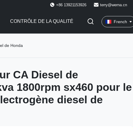
+86 13921153926
terry@werna.cn
CONTRÔLE DE LA QUALITÉ
French
sel de Honda
ur CA Diesel de
va 1800rpm sx460 pour le
lectrogène diesel de