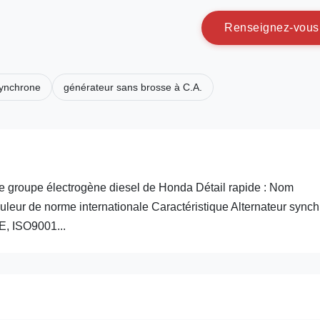
R
e
n
s
e
i
g
n
e
z
-
v
o
u
s
synchrone
générateur sans brosse à C.A.
 groupe électrogène diesel de Honda Détail rapide : Nom
r de norme internationale Caractéristique Alternateur sync
E, ISO9001...