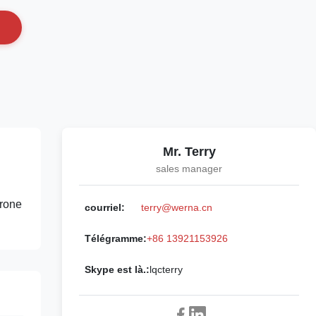
Mr. Terry
sales manager
hrone
courriel:
terry@werna.cn
Télégramme:
+86 13921153926
Skype est là.:
lqcterry