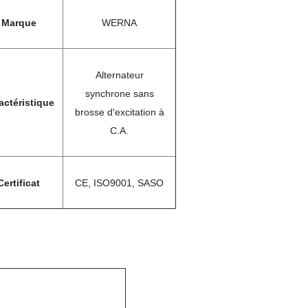
Marque
WERNA
Alternateur
synchrone sans
actéristique
brosse d'excitation à
C.A.
Certificat
CE, ISO9001, SASO