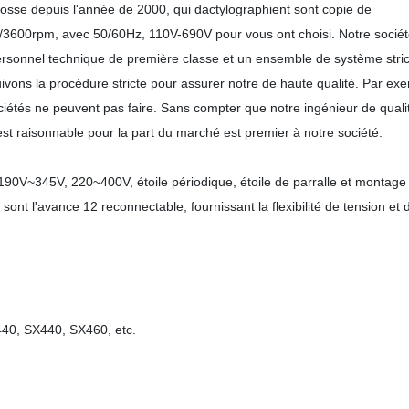
rosse depuis l'année de 2000, qui dactylographient sont copie de
3600rpm, avec 50/60Hz, 110V-690V pour vous ont choisi. Notre socié
personnel technique de première classe et un ensemble de système stric
uivons la procédure stricte pour assurer notre de haute qualité. Par ex
sociétés ne peuvent pas faire. Sans compter que notre ingénieur de quali
x est raisonnable pour la part du marché est premier à notre société.
190V~345V, 220~400V, étoile périodique, étoile de parralle et montage
sont l'avance 12 reconnectable, fournissant la flexibilité de tension et 
40, SX440, SX460, etc.
.