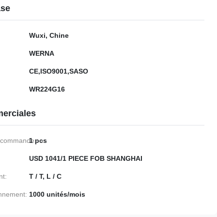
ase
Wuxi, Chine
WERNA
CE,ISO9001,SASO
WR224G16
erciales
e commande:
1 pcs
USD 1041/1 PIECE FOB SHANGHAI
nt:
T / T, L / C
onnement:
1000 unités/mois