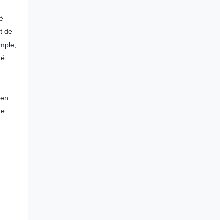
té
t de
emple,
té
 en
de