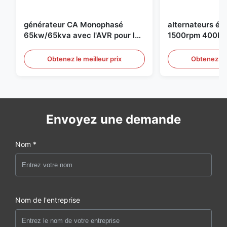
générateur CA Monophasé
alternateurs éle
65kw/65kva avec l'AVR pour le
1500rpm 400kw
groupe électrogène de
groupe électro
Obtenez le meilleur prix
Obtenez le 
Envoyez une demande
Nom *
Nom de l'entreprise