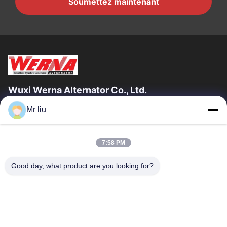
Soumettez maintenant
Wuxi Werna Alternator Co., Ltd.
Mr liu
Liens Rapides
À La Maison
Produits
7:58 PM
Vidéos
À Propos De Nous
Visite De L'usine
Contrôle De La Qualité
Good day, what product are you looking for?
Nous Contacter
Demandez Un Devis
Nouvelles
Nous Contacter
0086-510-88261858-303