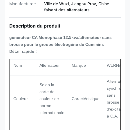
Manufacturer:
Ville de Wuxi, Jiangsu Prov, Chine
faisant des alternateurs
Description du produit
générateur CA Monophasé
12.5kva
/alternateur sans
brosse pour le groupe électrogène de Cummins
Détail rapide :
Nom
Alternateur
Marque
WERNA
Alternateur
Selon la
synchrone
carte de
sans
Couleur
couleur de
Caractéristique
brosse
norme
d'excitation
internationale
à C.A.