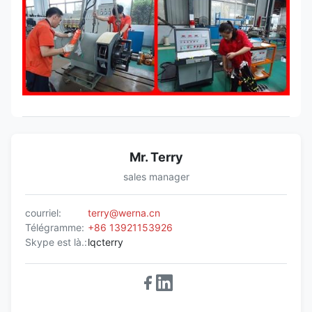
Mr. Terry
sales manager
courriel:
terry@werna.cn
Télégramme:
+86 13921153926
Skype est là.:
lqcterry