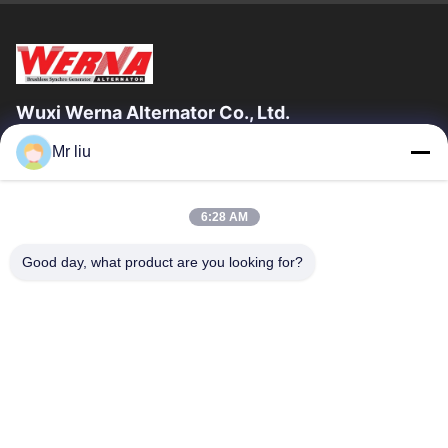
Wuxi Werna Alternator Co., Ltd.
Mr liu
Liens Rapides
À La Maison
Produits
6:28 AM
Vidéos
À Propos De Nous
Visite De L'usine
Contrôle De La Qualité
Good day, what product are you looking for?
Nous Contacter
Demandez Un Devis
Nouvelles
Nous Contacter
0086-510-88261858-303
0086-510-88260858
terry@werna.cn