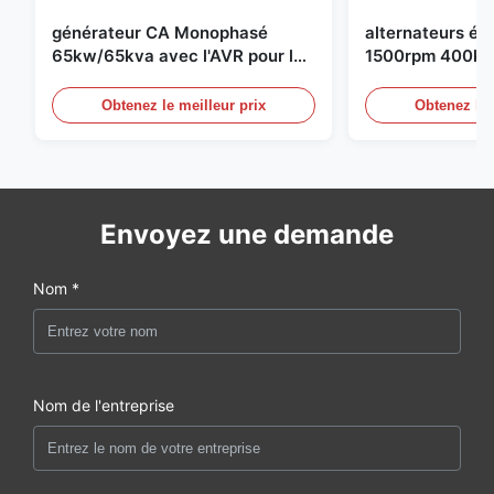
générateur CA Monophasé
alternateurs éle
65kw/65kva avec l'AVR pour le
1500rpm 400kw
groupe électrogène de
groupe électro
Obtenez le meilleur prix
Obtenez le 
Envoyez une demande
Nom *
Nom de l'entreprise