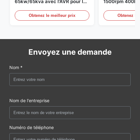
65kw/65kva avec l'AVR pour le
1500rpm 400kw
groupe électrogène de
groupe électro
Obtenez le meilleur prix
Obtenez le 
Envoyez une demande
Nom *
Nom de l'entreprise
Numéro de téléphone