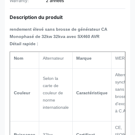
Warranty:
2 années
Description du produit
rendement élevé sans brosse de générateur CA
Monophasé de 32kw 32kva avec SX460 AVR
Détail rapide :
Nom
Alternateur
Marque
WERNA
Alternateu
Selon la
synchrone
carte de
sans
Couleur
couleur de
Caractéristique
brosse
norme
d'excitatio
internationale
à C.A.
CE,
Puissance
32kw
Certificat
ISO9001,