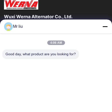
Wuxi Werna Alternator Co., Ltd.
Mr liu
Liens Rapides
À La Maison
Produits
4:06 AM
Vidéos
À Propos De Nous
Visite De L'usine
Contrôle De La Qualité
Good day, what product are you looking for?
Nous Contacter
Demandez Un Devis
Nouvelles
Nous Contacter
0086-510-88261858-303
0086-510-88260858
terry@werna.cn