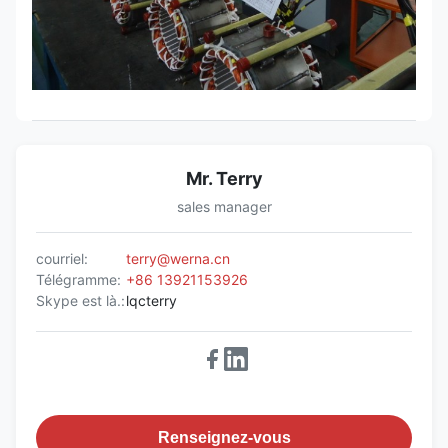
Mr. Terry
sales manager
courriel:
terry@werna.cn
Télégramme:
+86 13921153926
Skype est là.:
lqcterry
Renseignez-vous