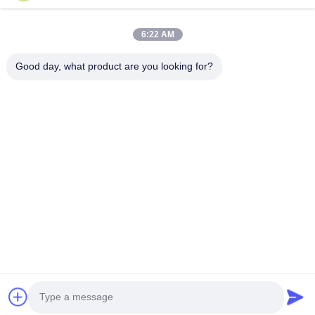
À La Maison
Produits
6:22 AM
Vidéos
À Propos De Nous
Visite De L'usine
Contrôle De La Qualité
Good day, what product are you looking for?
Nous Contacter
Demandez Un Devis
Nouvelles
Nous Contacter
0086-510-88261858-303
0086-510-88260858
terry@werna.cn
Droit d'auteur © 2014-2026 Wuxi Werna Alternator Co., Ltd.. Tout. Les
droits sont réservés.