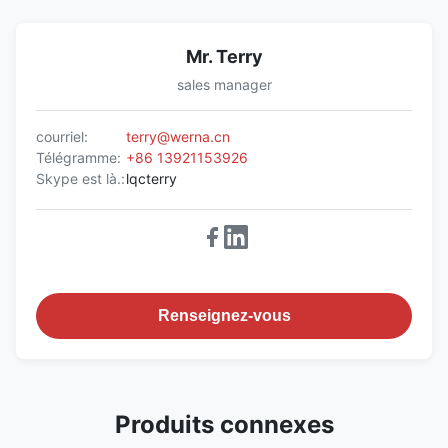
Mr. Terry
sales manager
courriel:
terry@werna.cn
Télégramme:
+86 13921153926
Skype est là.:
lqcterry
Renseignez-vous
Produits connexes