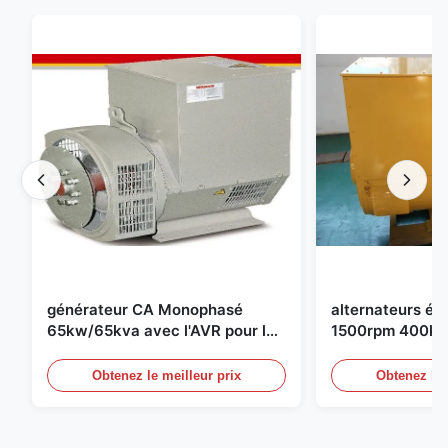
générateur CA Monophasé
alternateurs éle
65kw/65kva avec l'AVR pour le
1500rpm 400kw
groupe électrogène de
groupe électro
Obtenez le meilleur prix
Obtenez le 