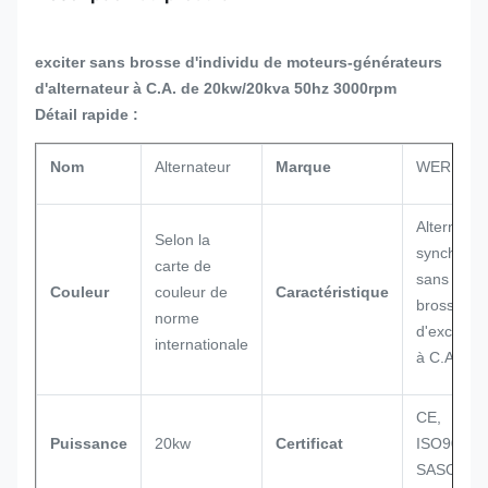
exciter sans brosse d'individu de moteurs-générateurs
d'alternateur à C.A. de 20kw/20kva 50hz 3000rpm
Détail rapide :
Nom
Alternateur
Marque
WERNA
Alternateu
Selon la
synchrone
carte de
sans
Couleur
couleur de
Caractéristique
brosse
norme
d'excitatio
internationale
à C.A.
CE,
Puissance
20kw
Certificat
ISO9001,
SASO