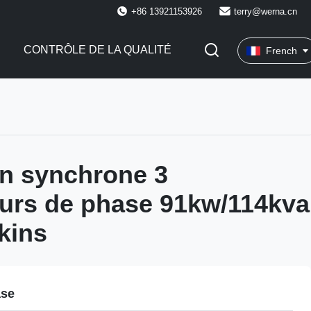
+86 13921153926
terry@werna.cn
CONTRÔLE DE LA QUALITÉ
French
on synchrone 3
eurs de phase 91kw/114kva
kins
ase