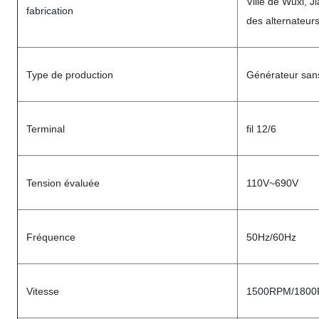
Ville de Wuxi, J
fabrication
des alternateur
Type de production
Générateur sans
Terminal
fil 12/6
Tension évaluée
110V~690V
Fréquence
50Hz/60Hz
Vitesse
1500RPM/180