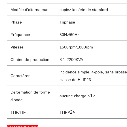
Modèle d'alternateur
copiez la série de stamford
Phase
Triphasé
Fréquence
50Hz/60Hz
Vitesse
1500rpm/1800rpm
Chaîne de production
8.1-2200KVA
incidence simple, 4-pole, sans brosse,
Caractères
classe de H, IP23
Déformation de forme
<1>
aucune charge
d'onde
<2>
THF/TIF
THF