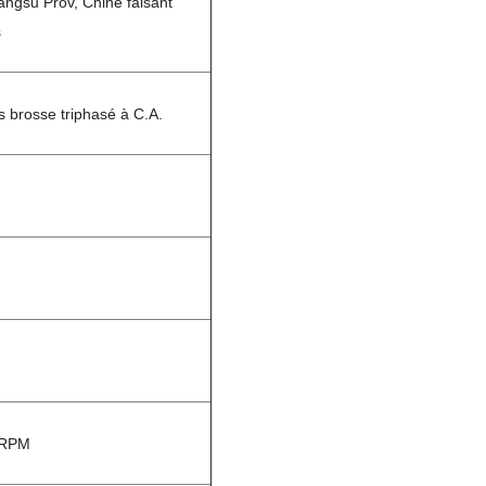
iangsu Prov, Chine faisant
s
 brosse triphasé à C.A.
0RPM