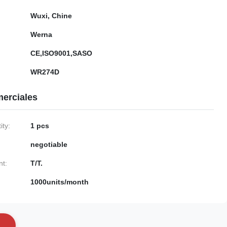
Wuxi, Chine
Werna
CE,ISO9001,SASO
WR274D
erciales
ty:
1 pcs
negotiable
nt:
T/T.
1000units/month