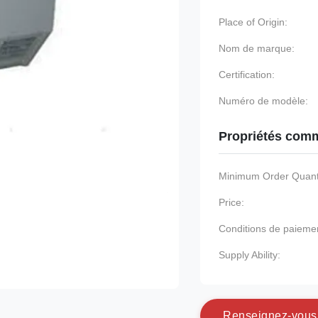
Place of Origin:
Nom de marque:
Certification:
Numéro de modèle:
Propriétés comm
Minimum Order Quanti
Price:
Conditions de paieme
Supply Ability:
R
e
n
s
e
i
g
n
e
z
-
v
o
u
s