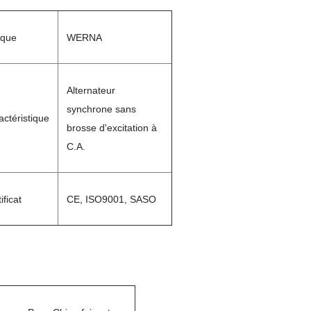
que
WERNA
Alternateur
synchrone sans
actéristique
brosse d'excitation à
C.A.
ificat
CE, ISO9001, SASO