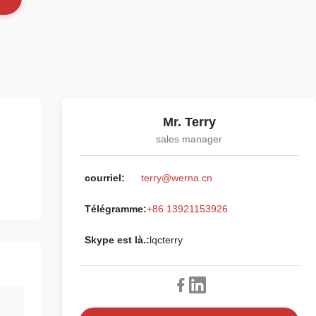
Mr. Terry
sales manager
courriel:
terry@werna.cn
Télégramme:
+86 13921153926
Skype est là.:
lqcterry