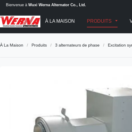
Bienvenue à
Wuxi Werna Alternator Co., Ltd.
À LA MAISON
PRODUITS
À La Maison
/
Produits
/
3 alternateurs de phase
/
Excitation s