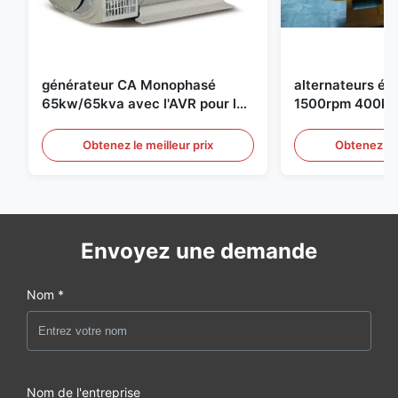
générateur CA Monophasé
alternateurs éle
65kw/65kva avec l'AVR pour le
1500rpm 400kw
groupe électrogène de
groupe électro
Obtenez le meilleur prix
Obtenez le 
Envoyez une demande
Nom *
Nom de l'entreprise