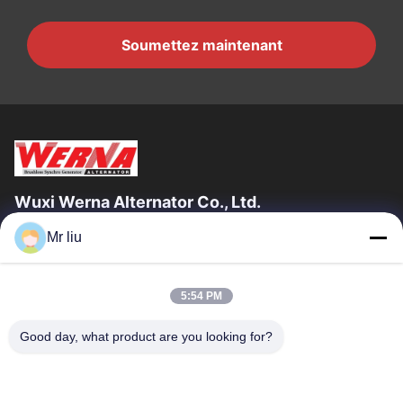
Soumettez maintenant
Wuxi Werna Alternator Co., Ltd.
Mr liu
Liens Rapides
À La Maison
Produits
5:54 PM
Vidéos
À Propos De Nous
Visite De L'usine
Contrôle De La Qualité
Good day, what product are you looking for?
Nous Contacter
Demandez Un Devis
Nouvelles